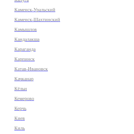
Каменск-Уральский
Каменск-Шахтинский
Камышлов
Кандалакша
Караганда
Карпинск
Катав-Ивановск
Качканар
Кёльн
Кемерово
Керчь
Киев
Киль