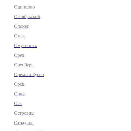
Одинцово
Октябрьский
Олонец
Омск
Омутнинск
Орел
Оренбург
Орехово-Зуево
Орск
Орша
Оса
Островцы
Отрадное