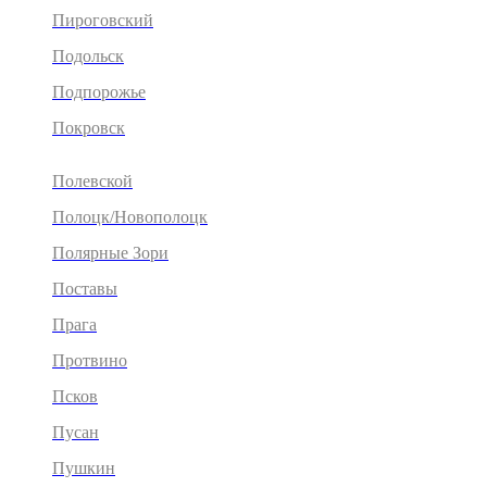
Пироговский
Подольск
Подпорожье
Покровск
Полевской
Полоцк/Новополоцк
Полярные Зори
Поставы
Прага
Протвино
Псков
Пусан
Пушкин