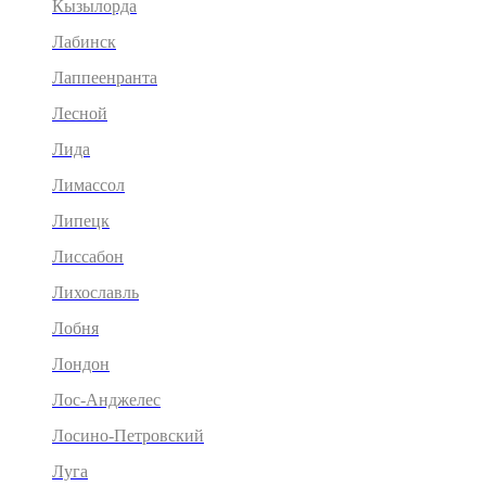
Кызылорда
Лабинск
Лаппеенранта
Лесной
Лида
Лимассол
Липецк
Лиссабон
Лихославль
Лобня
Лондон
Лос-Анджелес
Лосино-Петровский
Луга