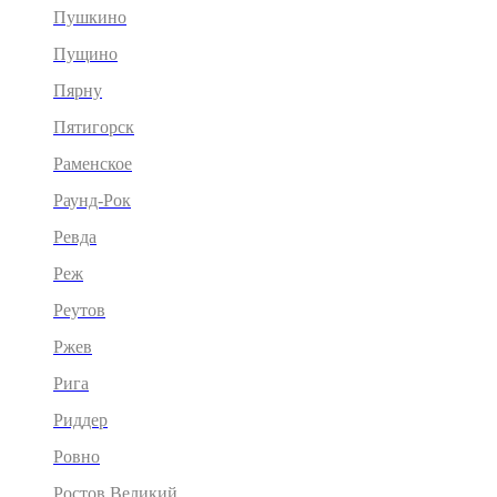
Пушкино
Пущино
Пярну
Пятигорск
Раменское
Раунд-Рок
Ревда
Реж
Реутов
Ржев
Рига
Риддер
Ровно
Ростов Великий