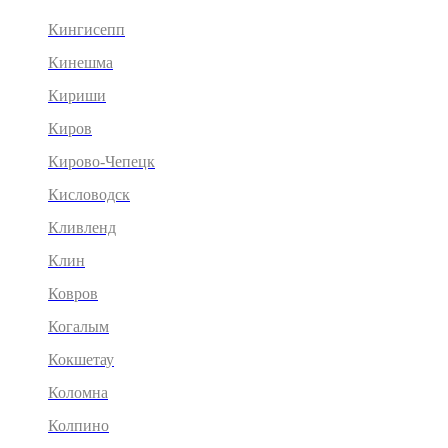
Кингисепп
Кинешма
Кириши
Киров
Кирово-Чепецк
Кисловодск
Кливленд
Клин
Ковров
Когалым
Кокшетау
Коломна
Колпино